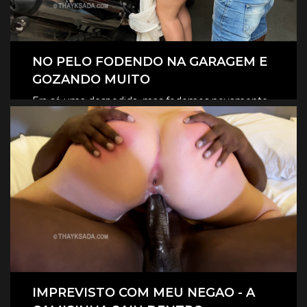
NO PELO FODENDO NA GARAGEM E
GOZANDO MUITO
Era só uma despedida, mas fodemos novamente
na garagem, e claro que foi no pelo, eles
CLIQUE AQUI E ASSISTA
revesaram gozar dentro de mim.
IMPREVISTO COM MEU NEGAO - A