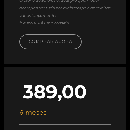
O plano de 90 dias é ideal pra quem quer
acompanhar tudo por mais tempo e aproveitar
vários lançamentos.
*Grupo VIP é uma cortesia
COMPRAR AGORA
389,00
6 meses