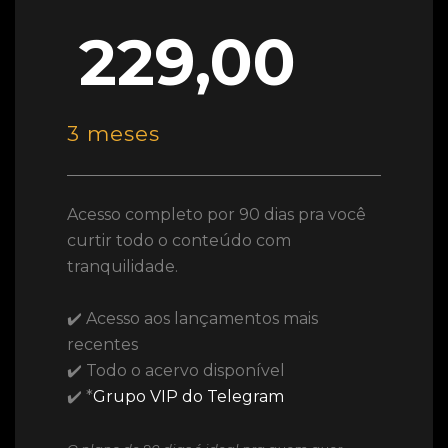
229,00
3 meses
Acesso completo por 90 dias pra você
curtir todo o conteúdo com
tranquilidade.
✔️ Acesso aos lançamentos mais
recentes
✔️ Todo o acervo disponível
✔️ *
Grupo VIP do Telegram