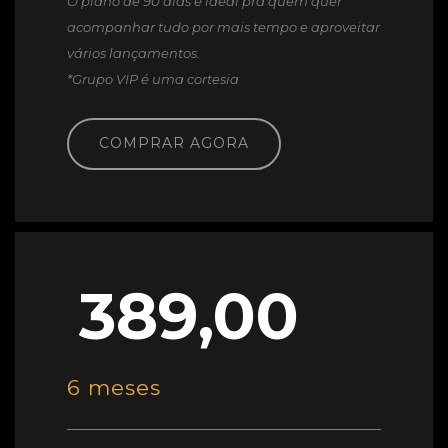
O plano de 90 dias é ideal pra quem quer
acompanhar tudo por mais tempo e aproveitar
vários lançamentos.
*Grupo VIP é uma cortesia
COMPRAR AGORA
389,00
6 meses