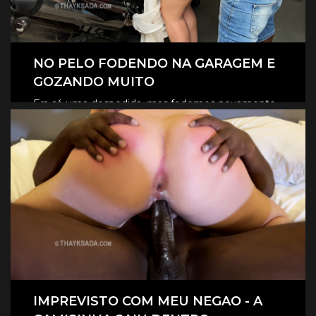
NO PELO FODENDO NA GARAGEM E
GOZANDO MUITO
Era só uma despedida, mas fodemos novamente
na garagem, e claro que foi no pelo, eles
CLIQUE AQUI E ASSISTA
revesaram gozar dentro de mim.
IMPREVISTO COM MEU NEGAO - A