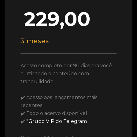
229,00
3 meses
Acesso completo por 90 dias pra você
curtir todo o conteúdo com
tranquilidade.
✔️ Acesso aos lançamentos mais
recentes
✔️ Todo o acervo disponível
✔️ *
Grupo VIP do Telegram