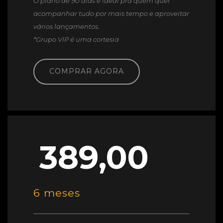
O plano de 90 dias é ideal pra quem quer
acompanhar tudo por mais tempo e aproveitar
vários lançamentos.
*Grupo VIP é uma cortesia
COMPRAR AGORA
389,00
6 meses