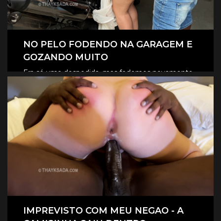
NO PELO FODENDO NA GARAGEM E
GOZANDO MUITO
Era só uma despedida, mas fodemos novamente
na garagem, e claro que foi no pelo, eles
CLIQUE AQUI E ASSISTA
revesaram gozar dentro de mim.
IMPREVISTO COM MEU NEGAO - A