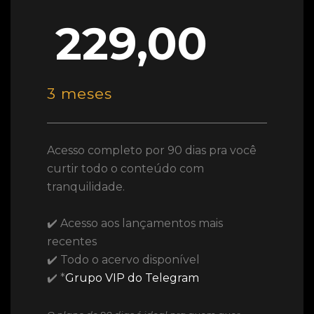
229,00
3 meses
Acesso completo por 90 dias pra você
curtir todo o conteúdo com
tranquilidade.
✔️ Acesso aos lançamentos mais
recentes
✔️ Todo o acervo disponível
✔️ *
Grupo VIP do Telegram