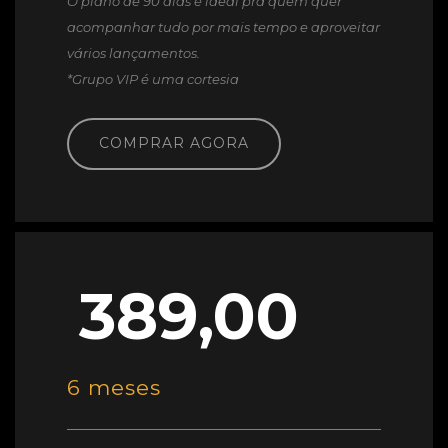
O plano de 90 dias é ideal pra quem quer
acompanhar tudo por mais tempo e aproveitar
vários lançamentos.
*Grupo VIP é uma cortesia
COMPRAR AGORA
389,00
6 meses