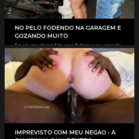
NO PELO FODENDO NA GARAGEM E
GOZANDO MUITO
Era só uma despedida, mas fodemos novamente
na garagem, e claro que foi no pelo, eles
CLIQUE AQUI E ASSISTA
revesaram gozar dentro de mim.
IMPREVISTO COM MEU NEGAO - A