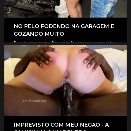
NO PELO FODENDO NA GARAGEM E
GOZANDO MUITO
Era só uma despedida, mas fodemos novamente
na garagem, e claro que foi no pelo, eles
CLIQUE AQUI E ASSISTA
revesaram gozar dentro de mim.
IMPREVISTO COM MEU NEGAO - A