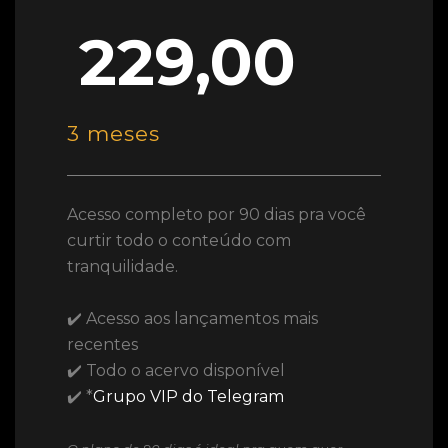
229,00
3 meses
Acesso completo por 90 dias pra você
curtir todo o conteúdo com
tranquilidade.
✔️ Acesso aos lançamentos mais
recentes
✔️ Todo o acervo disponível
✔️ *
Grupo VIP do Telegram