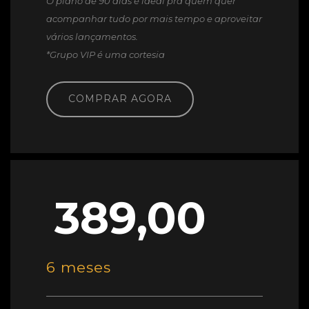
O plano de 90 dias é ideal pra quem quer
acompanhar tudo por mais tempo e aproveitar
vários lançamentos.
*Grupo VIP é uma cortesia
COMPRAR AGORA
389,00
6 meses