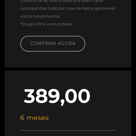
O plano de 90 dias é ideal pra quem quer
acompanhar tudo por mais tempo e aproveitar
vários lançamentos.
*Grupo VIP é uma cortesia
COMPRAR AGORA
389,00
6 meses