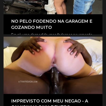
NO PELO FODENDO NA GARAGEM E
GOZANDO MUITO
Era só uma despedida, mas fodemos novamente
na garagem, e claro que foi no pelo, eles
CLIQUE AQUI E ASSISTA
revesaram gozar dentro de mim.
IMPREVISTO COM MEU NEGAO - A