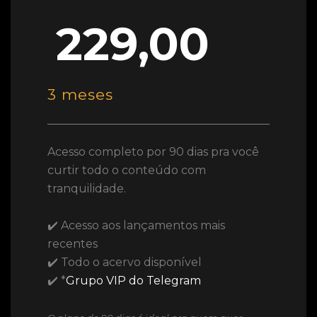
229,00
3 meses
Acesso completo por 90 dias pra você
curtir todo o conteúdo com
tranquilidade.
✔️ Acesso aos lançamentos mais
recentes
✔️ Todo o acervo disponível
✔️ *
Grupo VIP do Telegram