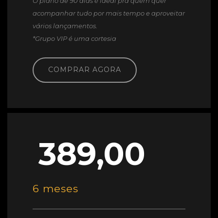
O plano de 90 dias é ideal pra quem quer
acompanhar tudo por mais tempo e aproveitar
vários lançamentos.
*Grupo VIP é uma cortesia
COMPRAR AGORA
389,00
6 meses