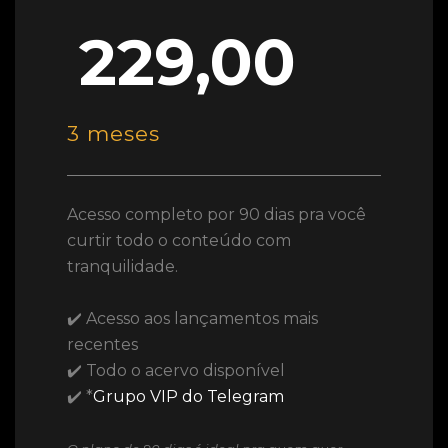
229,00
3 meses
Acesso completo por 90 dias pra você
curtir todo o conteúdo com
tranquilidade.
✔️ Acesso aos lançamentos mais
recentes
✔️ Todo o acervo disponível
✔️ *
Grupo VIP do Telegram