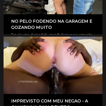
NO PELO FODENDO NA GARAGEM E
GOZANDO MUITO
Era só uma despedida, mas fodemos novamente
na garagem, e claro que foi no pelo, eles
CLIQUE AQUI E ASSISTA
revesaram gozar dentro de mim.
IMPREVISTO COM MEU NEGAO - A