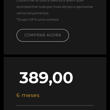
O plano de 90 dias é ideal pra quem quer
acompanhar tudo por mais tempo e aproveitar
vários lançamentos.
*Grupo VIP é uma cortesia
COMPRAR AGORA
389,00
6 meses