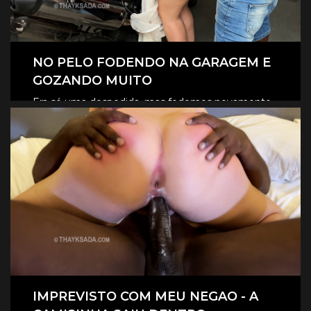
NO PELO FODENDO NA GARAGEM E
GOZANDO MUITO
Era só uma despedida, mas fodemos novamente
na garagem, e claro que foi no pelo, eles
CLIQUE AQUI E ASSISTA
revesaram gozar dentro de mim.
IMPREVISTO COM MEU NEGAO - A