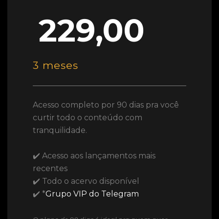
229,00
3 meses
Acesso completo por 90 dias pra você
curtir todo o conteúdo com
tranquilidade.
✔️ Acesso aos lançamentos mais
recentes
✔️ Todo o acervo disponível
✔️ *
Grupo VIP do Telegram