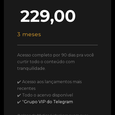
229,00
3 meses
Acesso completo por 90 dias pra você
curtir todo o conteúdo com
tranquilidade.
✔️ Acesso aos lançamentos mais
recentes
✔️ Todo o acervo disponível
✔️ *
Grupo VIP do Telegram