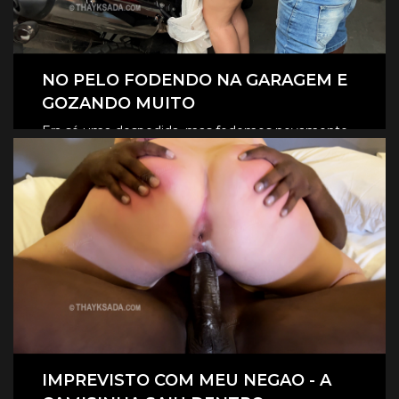
NO PELO FODENDO NA GARAGEM E
GOZANDO MUITO
Era só uma despedida, mas fodemos novamente
na garagem, e claro que foi no pelo, eles
CLIQUE AQUI E ASSISTA
revesaram gozar dentro de mim.
IMPREVISTO COM MEU NEGAO - A