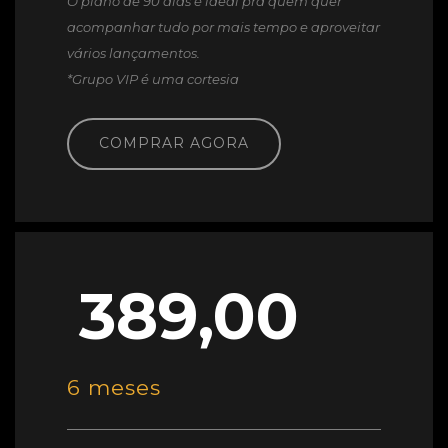
O plano de 90 dias é ideal pra quem quer
acompanhar tudo por mais tempo e aproveitar
vários lançamentos.
*Grupo VIP é uma cortesia
COMPRAR AGORA
389,00
6 meses