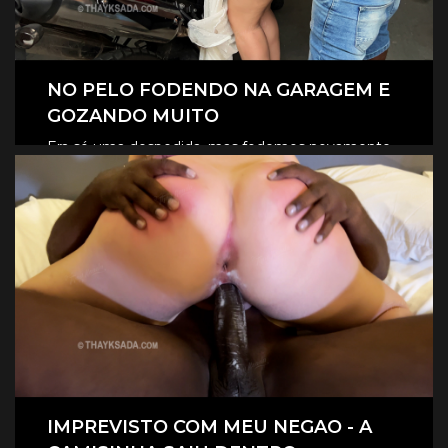
NO PELO FODENDO NA GARAGEM E
GOZANDO MUITO
Era só uma despedida, mas fodemos novamente
na garagem, e claro que foi no pelo, eles
CLIQUE AQUI E ASSISTA
revesaram gozar dentro de mim.
IMPREVISTO COM MEU NEGAO - A