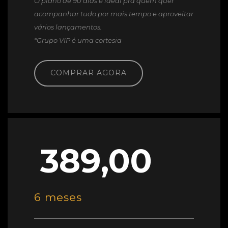
O plano de 90 dias é ideal pra quem quer
acompanhar tudo por mais tempo e aproveitar
vários lançamentos.
*Grupo VIP é uma cortesia
COMPRAR AGORA
389,00
6 meses