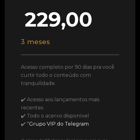
229,00
3 meses
Acesso completo por 90 dias pra você
curtir todo o conteúdo com
tranquilidade.
✔️ Acesso aos lançamentos mais
recentes
✔️ Todo o acervo disponível
✔️ *
Grupo VIP do Telegram