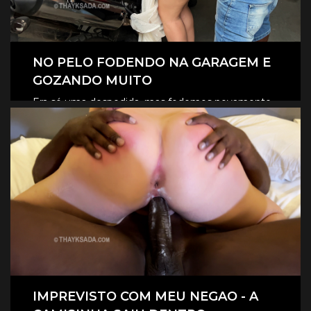
NO PELO FODENDO NA GARAGEM E
GOZANDO MUITO
Era só uma despedida, mas fodemos novamente
na garagem, e claro que foi no pelo, eles
CLIQUE AQUI E ASSISTA
revesaram gozar dentro de mim.
IMPREVISTO COM MEU NEGAO - A