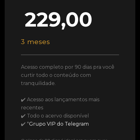
229,00
3 meses
Acesso completo por 90 dias pra você
curtir todo o conteúdo com
tranquilidade.
✔️ Acesso aos lançamentos mais
recentes
✔️ Todo o acervo disponível
✔️ *
Grupo VIP do Telegram