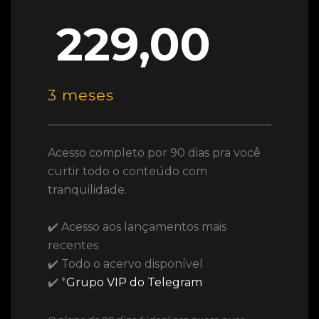
229,00
3 meses
Acesso completo por 90 dias pra você
curtir todo o conteúdo com
tranquilidade.
✔️ Acesso aos lançamentos mais
recentes
✔️ Todo o acervo disponível
✔️ *
Grupo VIP do Telegram