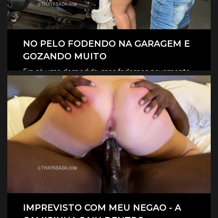
NO PELO FODENDO NA GARAGEM E
GOZANDO MUITO
Era só uma despedida, mas fodemos novamente
na garagem, e claro que foi no pelo, eles
CLIQUE AQUI E ASSISTA
revesaram gozar dentro de mim.
IMPREVISTO COM MEU NEGAO - A