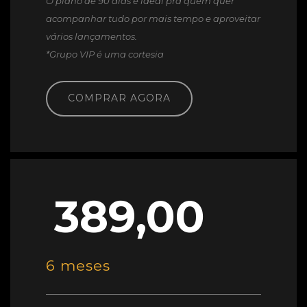
O plano de 90 dias é ideal pra quem quer
acompanhar tudo por mais tempo e aproveitar
vários lançamentos.
*Grupo VIP é uma cortesia
COMPRAR AGORA
389,00
6 meses