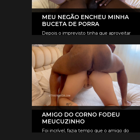
MEU NEGÃO ENCHEU MINHA
BUCETA DE PORRA
Depois o imprevisto tinha que aproveitar
né, fodemos gostoso no pelo, o tesão era
CLIQUE AQUI E ASSISTA
tanto que ele encheu minha buceta de
porra, escorreu muito.
AMIGO DO CORNO FODEU
MEUCUZINHO
Foi incrível, fazia tempo que o amigo do
Fer queria foder meu cuzinho, e neste dia