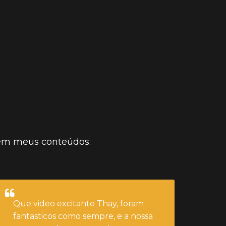
CLIQUE AQUI E ASSISTA
dentro de mim.
 em meus conteúdos.
Que video excitante Thay, foram
fantasticos como sempre, e a nossa