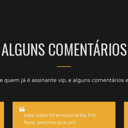
CLIQUE AQUI E ASSISTA
gemer igual um putinha.
ALGUNS COMENTÁRIOS
e quem já é assinante vip, e alguns comentários
Este vídeo foi emocionante. Por
favor, permita que um