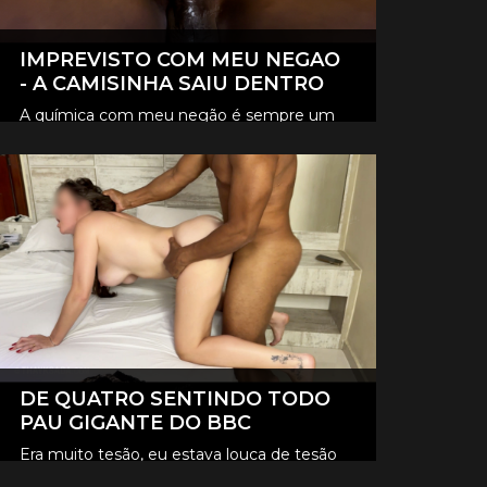
IMPREVISTO COM MEU NEGAO
- A CAMISINHA SAIU DENTRO
A química com meu negão é sempre um
loucura, e desta vez foi tão intenso que
CLIQUE AQUI E ASSISTA
aconteceu um imprevisto, a camisinha
saiu lá dentro de mim.
DE QUATRO SENTINDO TODO
PAU GIGANTE DO BBC
Era muito tesão, eu estava louca de tesão
queria sentir aquele pau gigante todinho