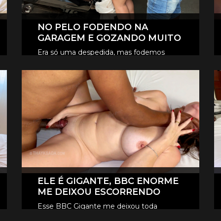
NO PELO FODENDO NA
GARAGEM E GOZANDO MUITO
Era só uma despedida, mas fodemos
novamente na garagem, e claro que foi
CLIQUE AQUI E ASSISTA
no pelo, eles revesaram gozar dentro de
mim.
ELE É GIGANTE, BBC ENORME
ME DEIXOU ESCORRENDO
Esse BBC Gigante me deixou toda
melada, escorrendo, me fez gozar e