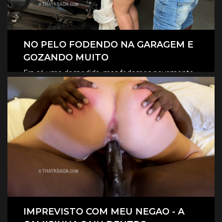
NO PELO FODENDO NA GARAGEM E
GOZANDO MUITO
Era só uma despedida, mas fodemos novamente
na garagem, e claro que foi no pelo, eles
CLIQUE AQUI E ASSISTA
revesaram gozar dentro de mim.
IMPREVISTO COM MEU NEGAO - A