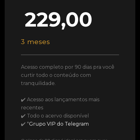
229,00
3 meses
Acesso completo por 90 dias pra você
curtir todo o conteúdo com
tranquilidade.
✔️ Acesso aos lançamentos mais
recentes
✔️ Todo o acervo disponível
✔️ *
Grupo VIP do Telegram