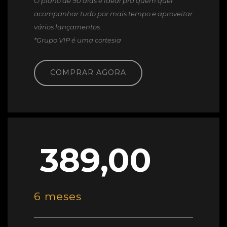
O plano de 90 dias é ideal pra quem quer
acompanhar tudo por mais tempo e aproveitar
vários lançamentos.
*Grupo VIP é uma cortesia
COMPRAR AGORA
389,00
6 meses