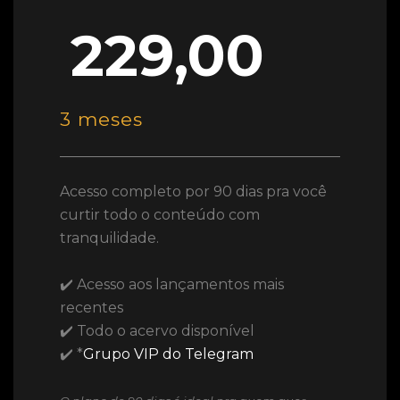
229,00
3 meses
Acesso completo por 90 dias pra você
curtir todo o conteúdo com
tranquilidade.
✔️ Acesso aos lançamentos mais
recentes
✔️ Todo o acervo disponível
✔️ *
Grupo VIP do Telegram