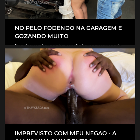
NO PELO FODENDO NA GARAGEM E
GOZANDO MUITO
Era só uma despedida, mas fodemos novamente
na garagem, e claro que foi no pelo, eles
CLIQUE AQUI E ASSISTA
revesaram gozar dentro de mim.
IMPREVISTO COM MEU NEGAO - A