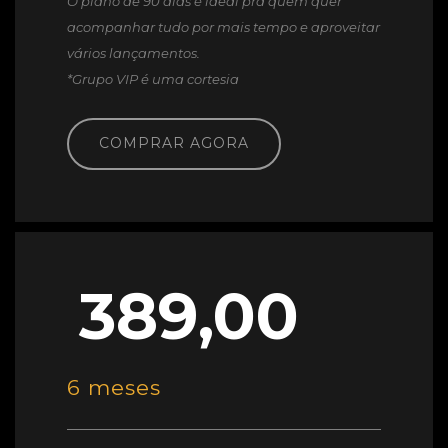
O plano de 90 dias é ideal pra quem quer
acompanhar tudo por mais tempo e aproveitar
vários lançamentos.
*Grupo VIP é uma cortesia
COMPRAR AGORA
389,00
6 meses