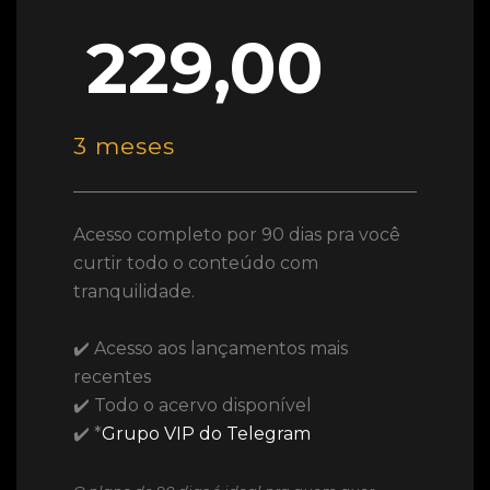
229,00
3 meses
Acesso completo por 90 dias pra você
curtir todo o conteúdo com
tranquilidade.
✔️ Acesso aos lançamentos mais
recentes
✔️ Todo o acervo disponível
✔️ *
Grupo VIP do Telegram