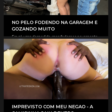
NO PELO FODENDO NA GARAGEM E
GOZANDO MUITO
Era só uma despedida, mas fodemos novamente
na garagem, e claro que foi no pelo, eles
CLIQUE AQUI E ASSISTA
revesaram gozar dentro de mim.
IMPREVISTO COM MEU NEGAO - A