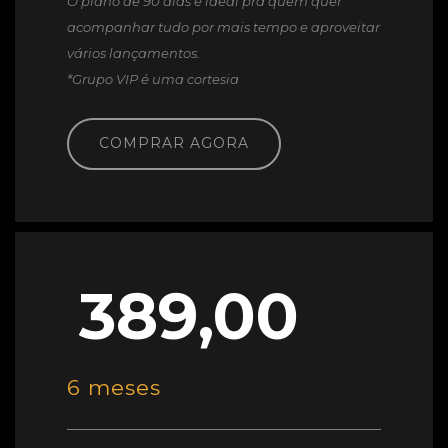
O plano de 90 dias é ideal pra quem quer
acompanhar tudo por mais tempo e aproveitar
vários lançamentos.
*Grupo VIP é uma cortesia
COMPRAR AGORA
389,00
6 meses