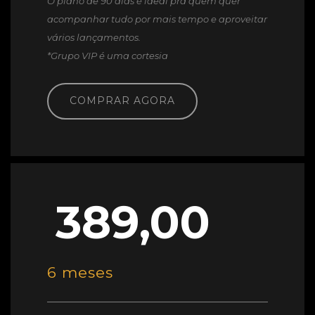
O plano de 90 dias é ideal pra quem quer
acompanhar tudo por mais tempo e aproveitar
vários lançamentos.
*Grupo VIP é uma cortesia
COMPRAR AGORA
389,00
6 meses