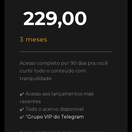
229,00
3 meses
Acesso completo por 90 dias pra você
curtir todo o conteúdo com
tranquilidade.
✔️ Acesso aos lançamentos mais
recentes
✔️ Todo o acervo disponível
✔️ *
Grupo VIP do Telegram