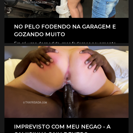
NO PELO FODENDO NA GARAGEM E
GOZANDO MUITO
Era só uma despedida, mas fodemos novamente
na garagem, e claro que foi no pelo, eles
CLIQUE AQUI E ASSISTA
revesaram gozar dentro de mim.
IMPREVISTO COM MEU NEGAO - A