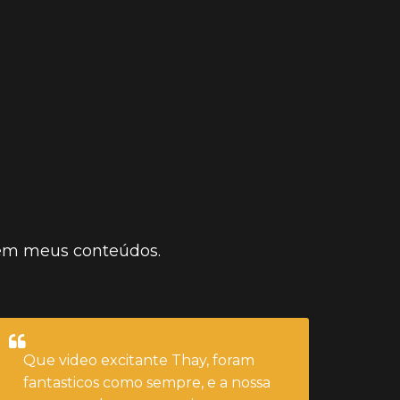
CLIQUE AQUI E ASSISTA
dentro de mim.
 em meus conteúdos.
Que video excitante Thay, foram
fantasticos como sempre, e a nossa