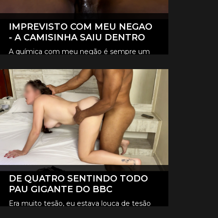
IMPREVISTO COM MEU NEGAO
- A CAMISINHA SAIU DENTRO
A química com meu negão é sempre um
loucura, e desta vez foi tão intenso que
CLIQUE AQUI E ASSISTA
aconteceu um imprevisto, a camisinha
saiu lá dentro de mim.
DE QUATRO SENTINDO TODO
PAU GIGANTE DO BBC
Era muito tesão, eu estava louca de tesão
queria sentir aquele pau gigante todinho