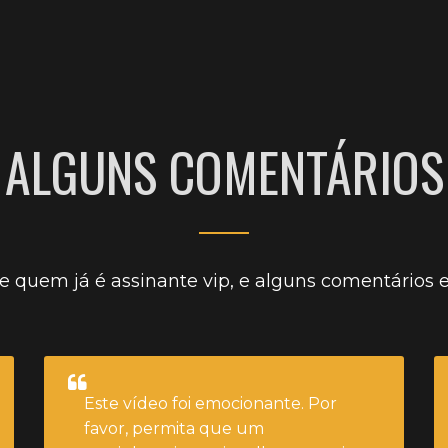
CLIQUE AQUI E ASSISTA
gemer igual um putinha.
ALGUNS COMENTÁRIOS
e quem já é assinante vip, e alguns comentários
Este vídeo foi emocionante. Por
favor, permita que um