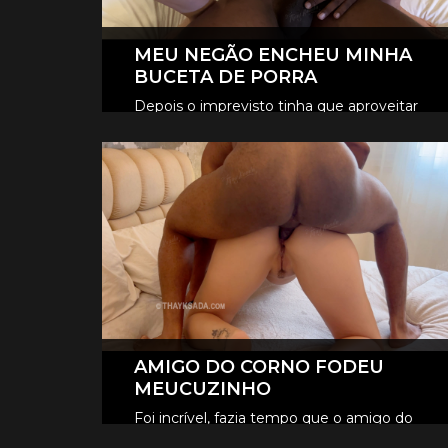
MEU NEGÃO ENCHEU MINHA
BUCETA DE PORRA
Depois o imprevisto tinha que aproveitar
né, fodemos gostoso no pelo, o tesão era
CLIQUE AQUI E ASSISTA
tanto que ele encheu minha buceta de
porra, escorreu muito.
AMIGO DO CORNO FODEU
MEUCUZINHO
Foi incrível, fazia tempo que o amigo do
Fer queria foder meu cuzinho, e neste dia