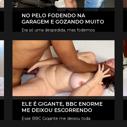
NO PELO FODENDO NA
GARAGEM E GOZANDO MUITO
Era só uma despedida, mas fodemos
novamente na garagem, e claro que foi
CLIQUE AQUI E ASSISTA
no pelo, eles revesaram gozar dentro de
mim.
ELE É GIGANTE, BBC ENORME
ME DEIXOU ESCORRENDO
Esse BBC Gigante me deixou toda
melada, escorrendo, me fez gozar e