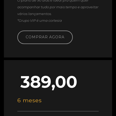
O plano de 90 dias é ideal pra quem quer
acompanhar tudo por mais tempo e aproveitar
vários lançamentos.
*Grupo VIP é uma cortesia
COMPRAR AGORA
389,00
6 meses