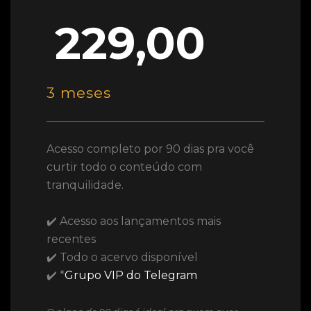
229,00
3 meses
Acesso completo por 90 dias pra você
curtir todo o conteúdo com
tranquilidade.
✔️ Acesso aos lançamentos mais
recentes
✔️ Todo o acervo disponível
✔️ *
Grupo VIP do Telegram