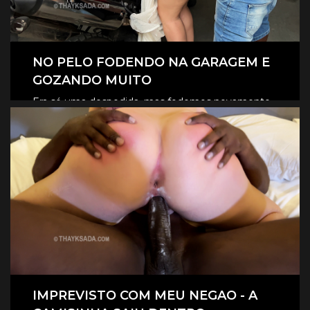
NO PELO FODENDO NA GARAGEM E
GOZANDO MUITO
Era só uma despedida, mas fodemos novamente
na garagem, e claro que foi no pelo, eles
CLIQUE AQUI E ASSISTA
revesaram gozar dentro de mim.
IMPREVISTO COM MEU NEGAO - A