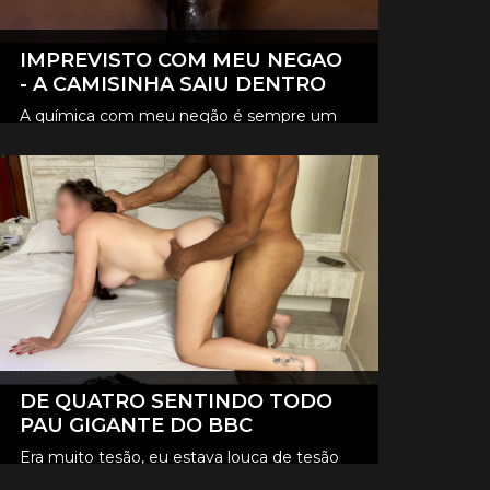
IMPREVISTO COM MEU NEGAO
- A CAMISINHA SAIU DENTRO
A química com meu negão é sempre um
loucura, e desta vez foi tão intenso que
CLIQUE AQUI E ASSISTA
aconteceu um imprevisto, a camisinha
saiu lá dentro de mim.
DE QUATRO SENTINDO TODO
PAU GIGANTE DO BBC
Era muito tesão, eu estava louca de tesão
queria sentir aquele pau gigante todinho