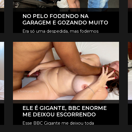
NO PELO FODENDO NA
GARAGEM E GOZANDO MUITO
Era só uma despedida, mas fodemos
novamente na garagem, e claro que foi
CLIQUE AQUI E ASSISTA
no pelo, eles revesaram gozar dentro de
mim.
ELE É GIGANTE, BBC ENORME
ME DEIXOU ESCORRENDO
Esse BBC Gigante me deixou toda
melada, escorrendo, me fez gozar e