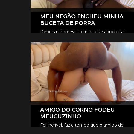
MEU NEGÃO ENCHEU MINHA
BUCETA DE PORRA
Depois o imprevisto tinha que aproveitar
né, fodemos gostoso no pelo, o tesão era
CLIQUE AQUI E ASSISTA
tanto que ele encheu minha buceta de
porra, escorreu muito.
AMIGO DO CORNO FODEU
MEUCUZINHO
Foi incrível, fazia tempo que o amigo do
Fer queria foder meu cuzinho, e neste dia