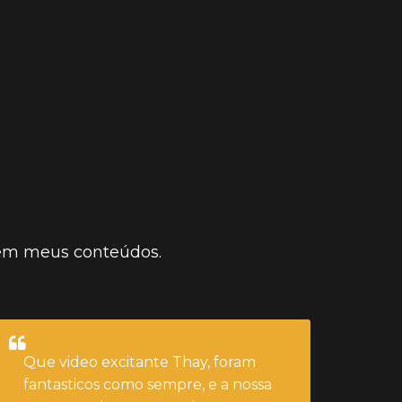
CLIQUE AQUI E ASSISTA
dentro de mim.
 em meus conteúdos.
Que video excitante Thay, foram
fantasticos como sempre, e a nossa