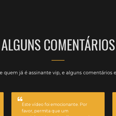
CLIQUE AQUI E ASSISTA
gemer igual um putinha.
ALGUNS COMENTÁRIOS
e quem já é assinante vip, e alguns comentários
Este vídeo foi emocionante. Por
favor, permita que um