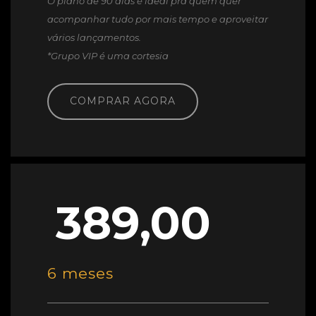
O plano de 90 dias é ideal pra quem quer
acompanhar tudo por mais tempo e aproveitar
vários lançamentos.
*Grupo VIP é uma cortesia
COMPRAR AGORA
389,00
6 meses