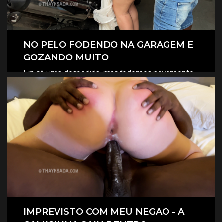
NO PELO FODENDO NA GARAGEM E
GOZANDO MUITO
Era só uma despedida, mas fodemos novamente
na garagem, e claro que foi no pelo, eles
CLIQUE AQUI E ASSISTA
revesaram gozar dentro de mim.
IMPREVISTO COM MEU NEGAO - A