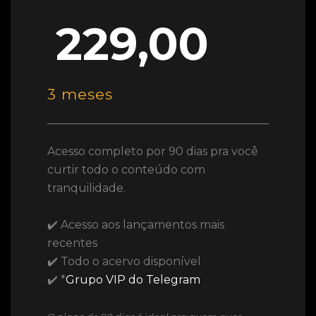
229,00
3 meses
Acesso completo por 90 dias pra você
curtir todo o conteúdo com
tranquilidade.
✔️ Acesso aos lançamentos mais
recentes
✔️ Todo o acervo disponível
✔️ *
Grupo VIP do Telegram