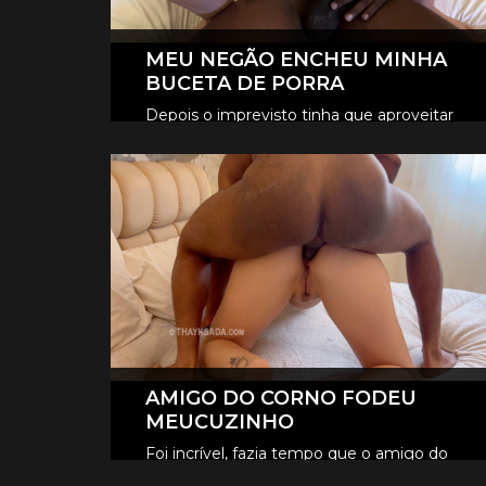
MEU NEGÃO ENCHEU MINHA
BUCETA DE PORRA
Depois o imprevisto tinha que aproveitar
né, fodemos gostoso no pelo, o tesão era
CLIQUE AQUI E ASSISTA
tanto que ele encheu minha buceta de
porra, escorreu muito.
AMIGO DO CORNO FODEU
MEUCUZINHO
Foi incrível, fazia tempo que o amigo do
Fer queria foder meu cuzinho, e neste dia