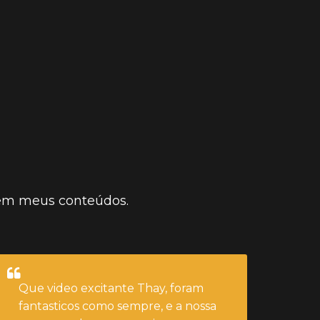
CLIQUE AQUI E ASSISTA
dentro de mim.
 em meus conteúdos.
Que video excitante Thay, foram
fantasticos como sempre, e a nossa