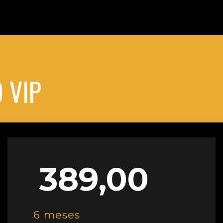
 VIP
389,00
6 meses