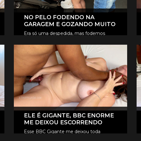
NO PELO FODENDO NA
GARAGEM E GOZANDO MUITO
Era só uma despedida, mas fodemos
novamente na garagem, e claro que foi
CLIQUE AQUI E ASSISTA
no pelo, eles revesaram gozar dentro de
mim.
ELE É GIGANTE, BBC ENORME
ME DEIXOU ESCORRENDO
Esse BBC Gigante me deixou toda
melada, escorrendo, me fez gozar e