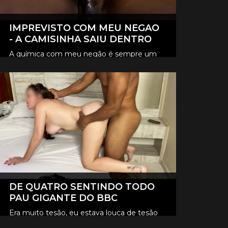
IMPREVISTO COM MEU NEGAO
- A CAMISINHA SAIU DENTRO
A química com meu negão é sempre um
loucura, e desta vez foi tão intenso que
CLIQUE AQUI E ASSISTA
aconteceu um imprevisto, a camisinha
saiu lá dentro de mim.
DE QUATRO SENTINDO TODO
PAU GIGANTE DO BBC
Era muito tesão, eu estava louca de tesão
queria sentir aquele pau gigante todinho