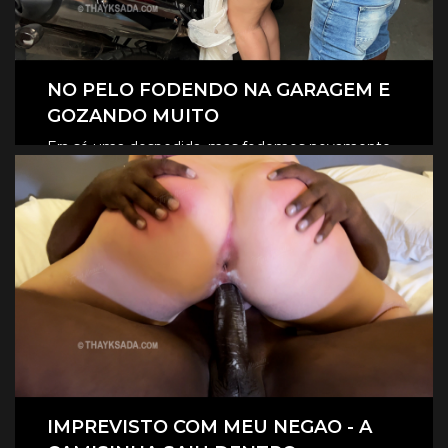
NO PELO FODENDO NA GARAGEM E
GOZANDO MUITO
Era só uma despedida, mas fodemos novamente
na garagem, e claro que foi no pelo, eles
CLIQUE AQUI E ASSISTA
revesaram gozar dentro de mim.
IMPREVISTO COM MEU NEGAO - A