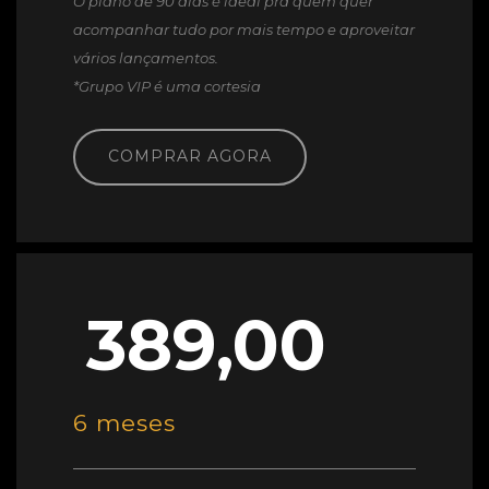
O plano de 90 dias é ideal pra quem quer
acompanhar tudo por mais tempo e aproveitar
vários lançamentos.
*Grupo VIP é uma cortesia
COMPRAR AGORA
389,00
6 meses