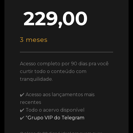
229,00
3 meses
Acesso completo por 90 dias pra você
curtir todo o conteúdo com
tranquilidade.
✔️ Acesso aos lançamentos mais
recentes
✔️ Todo o acervo disponível
✔️ *
Grupo VIP do Telegram