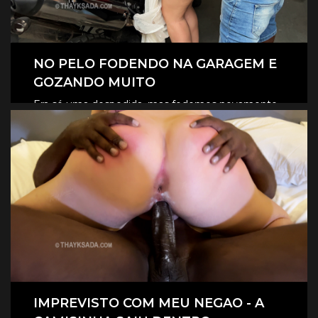
NO PELO FODENDO NA GARAGEM E
GOZANDO MUITO
Era só uma despedida, mas fodemos novamente
na garagem, e claro que foi no pelo, eles
CLIQUE AQUI E ASSISTA
revesaram gozar dentro de mim.
IMPREVISTO COM MEU NEGAO - A