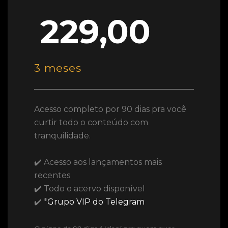
229,00
3 meses
Acesso completo por 90 dias pra você
curtir todo o conteúdo com
tranquilidade.
✔️ Acesso aos lançamentos mais
recentes
✔️ Todo o acervo disponível
✔️ *
Grupo VIP do Telegram