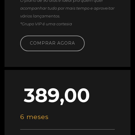
O plano de 90 dias é ideal pra quem quer
acompanhar tudo por mais tempo e aproveitar
vários lançamentos.
*Grupo VIP é uma cortesia
COMPRAR AGORA
389,00
6 meses