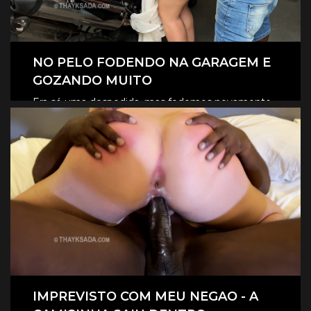
NO PELO FODENDO NA GARAGEM E
GOZANDO MUITO
Era só uma despedida, mas fodemos novamente
na garagem, e claro que foi no pelo, eles
CLIQUE AQUI E ASSISTA
revesaram gozar dentro de mim.
IMPREVISTO COM MEU NEGAO - A