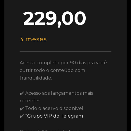
229,00
3 meses
Acesso completo por 90 dias pra você
curtir todo o conteúdo com
tranquilidade.
✔️ Acesso aos lançamentos mais
recentes
✔️ Todo o acervo disponível
✔️ *
Grupo VIP do Telegram