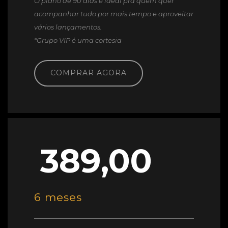
O plano de 90 dias é ideal pra quem quer
acompanhar tudo por mais tempo e aproveitar
vários lançamentos.
*Grupo VIP é uma cortesia
COMPRAR AGORA
389,00
6 meses