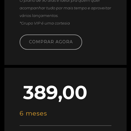
O plano de 90 dias é ideal pra quem quer
acompanhar tudo por mais tempo e aproveitar
vários lançamentos.
*Grupo VIP é uma cortesia
COMPRAR AGORA
389,00
6 meses