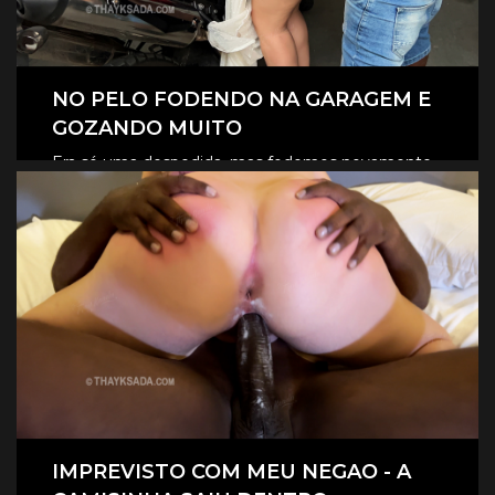
NO PELO FODENDO NA GARAGEM E
GOZANDO MUITO
Era só uma despedida, mas fodemos novamente
na garagem, e claro que foi no pelo, eles
CLIQUE AQUI E ASSISTA
revesaram gozar dentro de mim.
IMPREVISTO COM MEU NEGAO - A