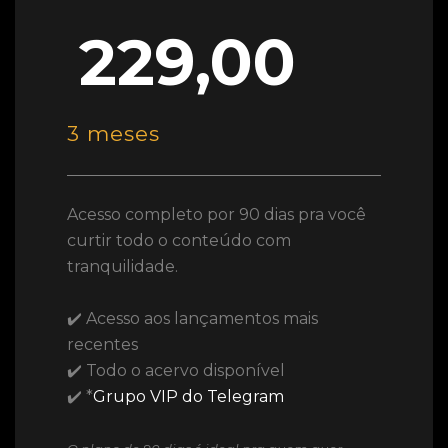
229,00
3 meses
Acesso completo por 90 dias pra você
curtir todo o conteúdo com
tranquilidade.
✔️ Acesso aos lançamentos mais
recentes
✔️ Todo o acervo disponível
✔️ *
Grupo VIP do Telegram