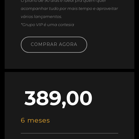
O plano de 90 dias é ideal pra quem quer
acompanhar tudo por mais tempo e aproveitar
vários lançamentos.
*Grupo VIP é uma cortesia
COMPRAR AGORA
389,00
6 meses