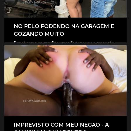
NO PELO FODENDO NA GARAGEM E
GOZANDO MUITO
Era só uma despedida, mas fodemos novamente
na garagem, e claro que foi no pelo, eles
CLIQUE AQUI E ASSISTA
revesaram gozar dentro de mim.
IMPREVISTO COM MEU NEGAO - A