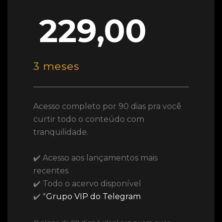
229,00
3 meses
Acesso completo por 90 dias pra você
curtir todo o conteúdo com
tranquilidade.
✔️ Acesso aos lançamentos mais
recentes
✔️ Todo o acervo disponível
✔️ *
Grupo VIP do Telegram