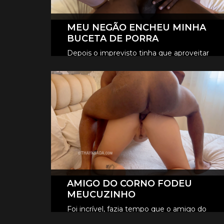
MEU NEGÃO ENCHEU MINHA
BUCETA DE PORRA
Depois o imprevisto tinha que aproveitar
né, fodemos gostoso no pelo, o tesão era
CLIQUE AQUI E ASSISTA
tanto que ele encheu minha buceta de
porra, escorreu muito.
AMIGO DO CORNO FODEU
MEUCUZINHO
Foi incrível, fazia tempo que o amigo do
Fer queria foder meu cuzinho, e neste dia