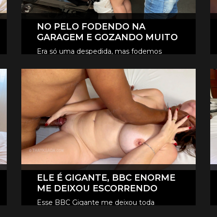
NO PELO FODENDO NA
GARAGEM E GOZANDO MUITO
Era só uma despedida, mas fodemos
novamente na garagem, e claro que foi
CLIQUE AQUI E ASSISTA
no pelo, eles revesaram gozar dentro de
mim.
ELE É GIGANTE, BBC ENORME
ME DEIXOU ESCORRENDO
Esse BBC Gigante me deixou toda
melada, escorrendo, me fez gozar e