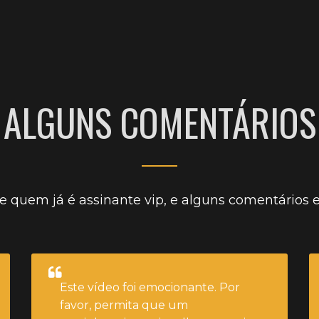
CLIQUE AQUI E ASSISTA
gemer igual um putinha.
ALGUNS COMENTÁRIOS
e quem já é assinante vip, e alguns comentários
Este vídeo foi emocionante. Por
favor, permita que um