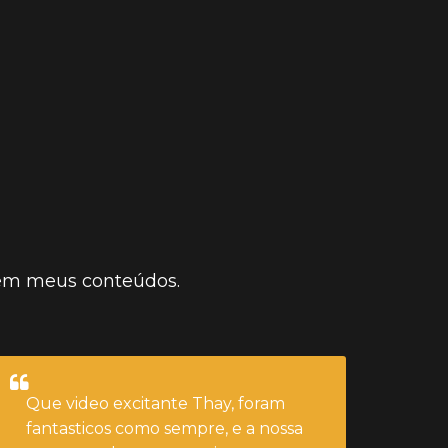
CLIQUE AQUI E ASSISTA
dentro de mim.
 em meus conteúdos.
Que video excitante Thay, foram
fantasticos como sempre, e a nossa