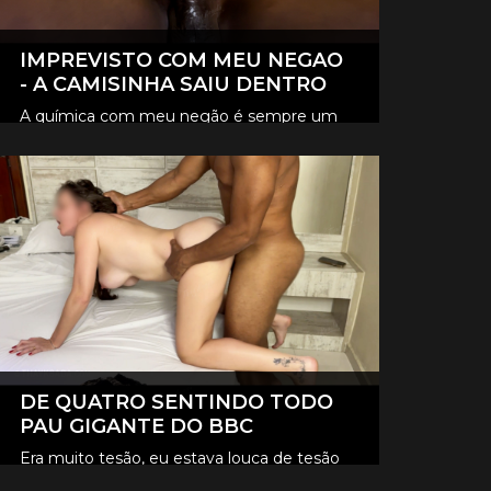
IMPREVISTO COM MEU NEGAO
- A CAMISINHA SAIU DENTRO
A química com meu negão é sempre um
loucura, e desta vez foi tão intenso que
CLIQUE AQUI E ASSISTA
aconteceu um imprevisto, a camisinha
saiu lá dentro de mim.
DE QUATRO SENTINDO TODO
PAU GIGANTE DO BBC
Era muito tesão, eu estava louca de tesão
queria sentir aquele pau gigante todinho