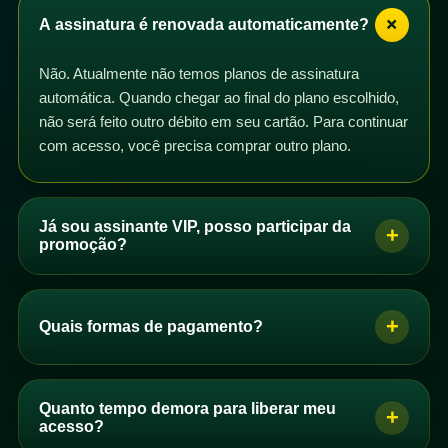
+
A assinatura é renovada automaticamente?
Não. Atualmente não temos planos de assinatura
automática. Quando chegar ao final do plano escolhido,
não será feito outro débito em seu cartão. Para continuar
com acesso, você precisa comprar outro plano.
Já sou assinante VIP, posso participar da
+
promoção?
Sim. Se você é assinante VIP com plano mensal,
trimestral, semestral ou anual, pode participar da
+
Quais formas de pagamento?
promoção. Basta comprar um dos planos de acesso e
os dias correspondentes serão adicionados ao seu
Se você é brasileiro, pode pagar por PIX, boleto ou
plano após a confirmação do pagamento.
cartão de crédito. Se você não é brasileiro, pode
Quanto tempo demora para liberar meu
+
Você pode comprar quantos planos quiser. Se perceber
comprar com cartão de crédito.
acesso?
que seus dias não foram adicionados automaticamente,