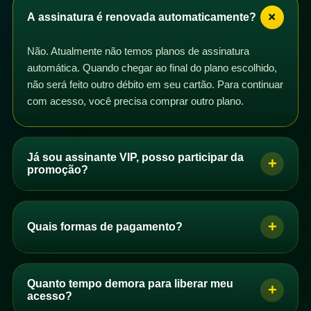
+
A assinatura é renovada automaticamente?
Não. Atualmente não temos planos de assinatura
automática. Quando chegar ao final do plano escolhido,
não será feito outro débito em seu cartão. Para continuar
com acesso, você precisa comprar outro plano.
Já sou assinante VIP, posso participar da
+
promoção?
Sim. Se você é assinante VIP com plano mensal,
trimestral, semestral ou anual, pode participar da
+
Quais formas de pagamento?
promoção. Basta comprar um dos planos de acesso e
os dias correspondentes serão adicionados ao seu
Se você é brasileiro, pode pagar por PIX, boleto ou
plano após a confirmação do pagamento.
cartão de crédito. Se você não é brasileiro, pode
Quanto tempo demora para liberar meu
+
Você pode comprar quantos planos quiser. Se perceber
comprar com cartão de crédito.
acesso?
que seus dias não foram adicionados automaticamente,