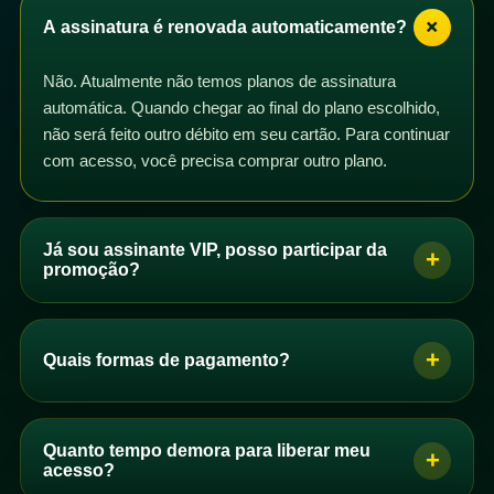
+
A assinatura é renovada automaticamente?
Não. Atualmente não temos planos de assinatura
automática. Quando chegar ao final do plano escolhido,
não será feito outro débito em seu cartão. Para continuar
com acesso, você precisa comprar outro plano.
Já sou assinante VIP, posso participar da
+
promoção?
Sim. Se você é assinante VIP com plano mensal,
trimestral, semestral ou anual, pode participar da
+
Quais formas de pagamento?
promoção. Basta comprar um dos planos de acesso e
os dias correspondentes serão adicionados ao seu
Se você é brasileiro, pode pagar por PIX, boleto ou
plano após a confirmação do pagamento.
cartão de crédito. Se você não é brasileiro, pode
Quanto tempo demora para liberar meu
+
Você pode comprar quantos planos quiser. Se perceber
comprar com cartão de crédito.
acesso?
que seus dias não foram adicionados automaticamente,