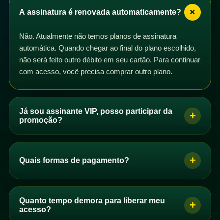
+
A assinatura é renovada automaticamente?
Não. Atualmente não temos planos de assinatura
automática. Quando chegar ao final do plano escolhido,
não será feito outro débito em seu cartão. Para continuar
com acesso, você precisa comprar outro plano.
Já sou assinante VIP, posso participar da
+
promoção?
Sim. Se você é assinante VIP com plano mensal,
trimestral, semestral ou anual, pode participar da
+
Quais formas de pagamento?
promoção. Basta comprar um dos planos de acesso e
os dias correspondentes serão adicionados ao seu
Se você é brasileiro, pode pagar por PIX, boleto ou
plano após a confirmação do pagamento.
cartão de crédito. Se você não é brasileiro, pode
Quanto tempo demora para liberar meu
+
Você pode comprar quantos planos quiser. Se perceber
comprar com cartão de crédito.
acesso?
que seus dias não foram adicionados automaticamente,