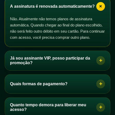
+
A assinatura é renovada automaticamente?
Não. Atualmente não temos planos de assinatura
automática. Quando chegar ao final do plano escolhido,
não será feito outro débito em seu cartão. Para continuar
com acesso, você precisa comprar outro plano.
Já sou assinante VIP, posso participar da
+
promoção?
Sim. Se você é assinante VIP com plano mensal,
trimestral, semestral ou anual, pode participar da
+
Quais formas de pagamento?
promoção. Basta comprar um dos planos de acesso e
os dias correspondentes serão adicionados ao seu
Se você é brasileiro, pode pagar por PIX, boleto ou
plano após a confirmação do pagamento.
cartão de crédito. Se você não é brasileiro, pode
Quanto tempo demora para liberar meu
+
Você pode comprar quantos planos quiser. Se perceber
comprar com cartão de crédito.
acesso?
que seus dias não foram adicionados automaticamente,