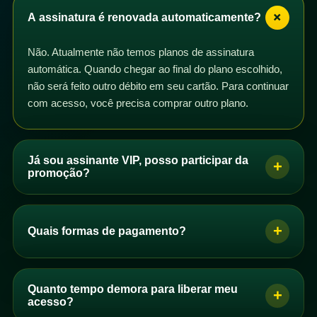
+
A assinatura é renovada automaticamente?
Não. Atualmente não temos planos de assinatura
automática. Quando chegar ao final do plano escolhido,
não será feito outro débito em seu cartão. Para continuar
com acesso, você precisa comprar outro plano.
Já sou assinante VIP, posso participar da
+
promoção?
Sim. Se você é assinante VIP com plano mensal,
trimestral, semestral ou anual, pode participar da
+
Quais formas de pagamento?
promoção. Basta comprar um dos planos de acesso e
os dias correspondentes serão adicionados ao seu
Se você é brasileiro, pode pagar por PIX, boleto ou
plano após a confirmação do pagamento.
cartão de crédito. Se você não é brasileiro, pode
Quanto tempo demora para liberar meu
+
Você pode comprar quantos planos quiser. Se perceber
comprar com cartão de crédito.
acesso?
que seus dias não foram adicionados automaticamente,