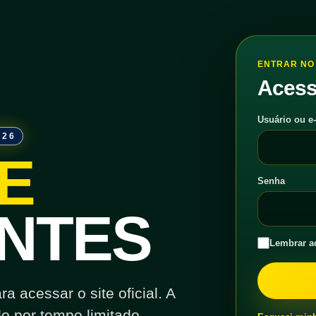
ENTRAR NO 
Acess
Usuário ou e
026
E
Senha
NTES
Lembrar a
 acessar o site oficial. A
o por tempo limitado.