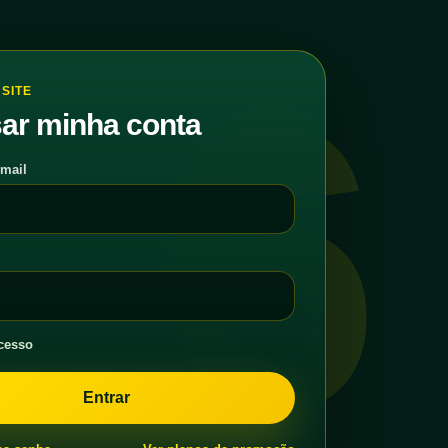
6
SITE
ar minha conta
-mail
cesso