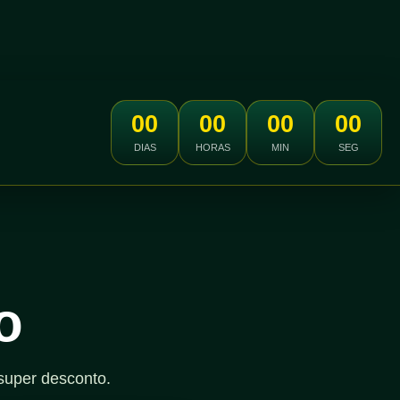
00
00
00
00
DIAS
HORAS
MIN
SEG
o
super desconto.