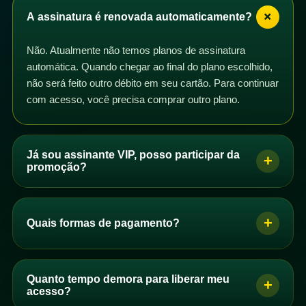
+
A assinatura é renovada automaticamente?
Não. Atualmente não temos planos de assinatura
automática. Quando chegar ao final do plano escolhido,
não será feito outro débito em seu cartão. Para continuar
com acesso, você precisa comprar outro plano.
Já sou assinante VIP, posso participar da
+
promoção?
Sim. Se você é assinante VIP com plano mensal,
trimestral, semestral ou anual, pode participar da
+
Quais formas de pagamento?
promoção. Basta comprar um dos planos de acesso e
os dias correspondentes serão adicionados ao seu
Se você é brasileiro, pode pagar por PIX, boleto ou
plano após a confirmação do pagamento.
cartão de crédito. Se você não é brasileiro, pode
Quanto tempo demora para liberar meu
+
Você pode comprar quantos planos quiser. Se perceber
comprar com cartão de crédito.
acesso?
que seus dias não foram adicionados automaticamente,