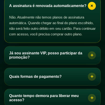
+
A assinatura é renovada automaticamente?
Não. Atualmente não temos planos de assinatura
automática. Quando chegar ao final do plano escolhido,
não será feito outro débito em seu cartão. Para continuar
com acesso, você precisa comprar outro plano.
Já sou assinante VIP, posso participar da
+
promoção?
Sim. Se você é assinante VIP com plano mensal,
trimestral, semestral ou anual, pode participar da
+
Quais formas de pagamento?
promoção. Basta comprar um dos planos de acesso e
os dias correspondentes serão adicionados ao seu
Se você é brasileiro, pode pagar por PIX, boleto ou
plano após a confirmação do pagamento.
cartão de crédito. Se você não é brasileiro, pode
Quanto tempo demora para liberar meu
+
Você pode comprar quantos planos quiser. Se perceber
comprar com cartão de crédito.
acesso?
que seus dias não foram adicionados automaticamente,