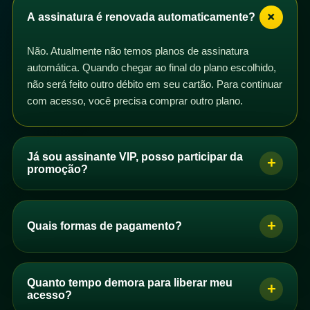
+
A assinatura é renovada automaticamente?
Não. Atualmente não temos planos de assinatura
automática. Quando chegar ao final do plano escolhido,
não será feito outro débito em seu cartão. Para continuar
com acesso, você precisa comprar outro plano.
Já sou assinante VIP, posso participar da
+
promoção?
Sim. Se você é assinante VIP com plano mensal,
trimestral, semestral ou anual, pode participar da
+
Quais formas de pagamento?
promoção. Basta comprar um dos planos de acesso e
os dias correspondentes serão adicionados ao seu
Se você é brasileiro, pode pagar por PIX, boleto ou
plano após a confirmação do pagamento.
cartão de crédito. Se você não é brasileiro, pode
Quanto tempo demora para liberar meu
+
Você pode comprar quantos planos quiser. Se perceber
comprar com cartão de crédito.
acesso?
que seus dias não foram adicionados automaticamente,