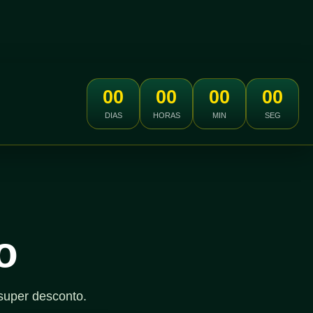
00
00
00
00
DIAS
HORAS
MIN
SEG
o
super desconto.