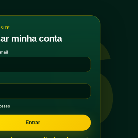
6
SITE
ar minha conta
-mail
cesso