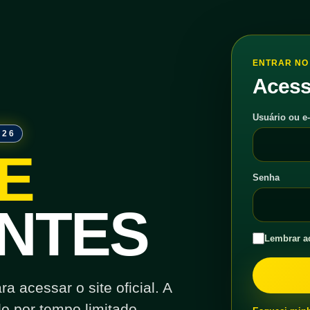
ENTRAR NO 
Acess
Usuário ou e
026
E
Senha
NTES
Lembrar a
 acessar o site oficial. A
o por tempo limitado.