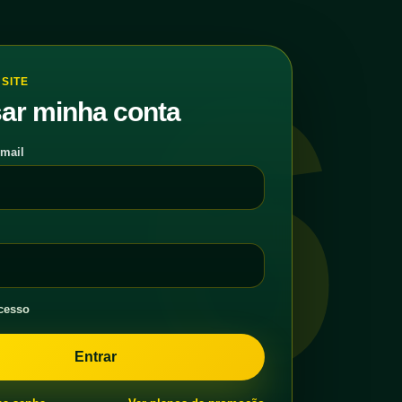
6
SITE
ar minha conta
-mail
cesso