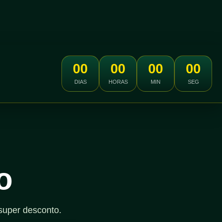
00
00
00
00
DIAS
HORAS
MIN
SEG
o
super desconto.