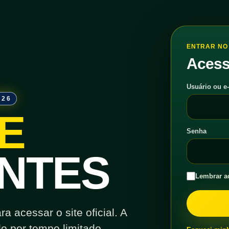
ENTRAR NO 
Acess
Usuário ou e
026
E
Senha
NTES
Lembrar a
 acessar o site oficial. A
o por tempo limitado.