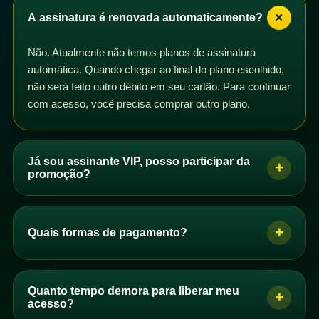
+
A assinatura é renovada automaticamente?
Não. Atualmente não temos planos de assinatura
automática. Quando chegar ao final do plano escolhido,
não será feito outro débito em seu cartão. Para continuar
com acesso, você precisa comprar outro plano.
Já sou assinante VIP, posso participar da
+
promoção?
Sim. Se você é assinante VIP com plano mensal,
trimestral, semestral ou anual, pode participar da
+
Quais formas de pagamento?
promoção. Basta comprar um dos planos de acesso e
os dias correspondentes serão adicionados ao seu
Se você é brasileiro, pode pagar por PIX, boleto ou
plano após a confirmação do pagamento.
cartão de crédito. Se você não é brasileiro, pode
Quanto tempo demora para liberar meu
+
Você pode comprar quantos planos quiser. Se perceber
comprar com cartão de crédito.
acesso?
que seus dias não foram adicionados automaticamente,