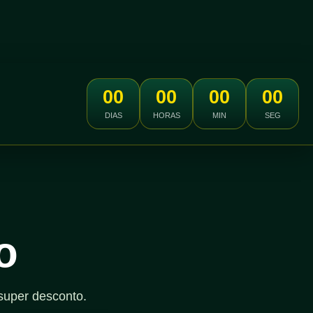
00
00
00
00
DIAS
HORAS
MIN
SEG
o
super desconto.