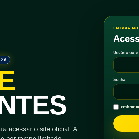
ENTRAR NO 
Acess
Usuário ou e
026
E
Senha
NTES
Lembrar a
 acessar o site oficial. A
o por tempo limitado.