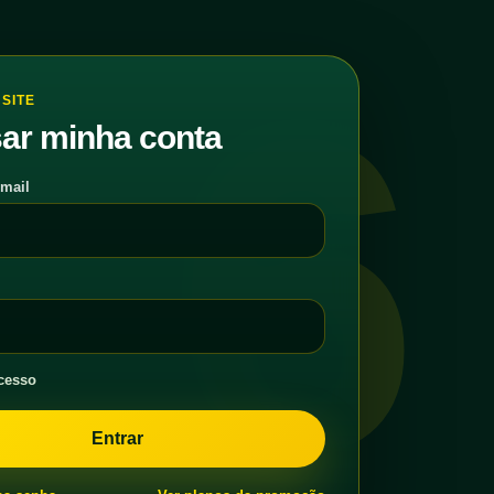
6
SITE
ar minha conta
-mail
cesso