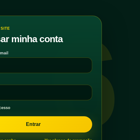
6
SITE
ar minha conta
-mail
cesso