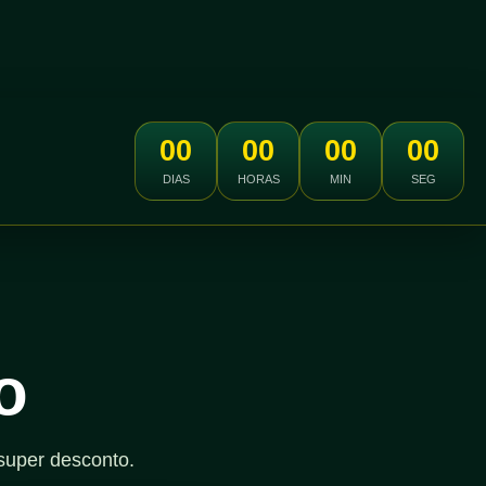
00
00
00
00
DIAS
HORAS
MIN
SEG
o
super desconto.