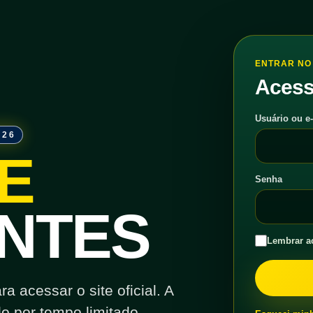
ENTRAR NO 
Acess
Usuário ou e
026
E
Senha
NTES
Lembrar a
 acessar o site oficial. A
o por tempo limitado.