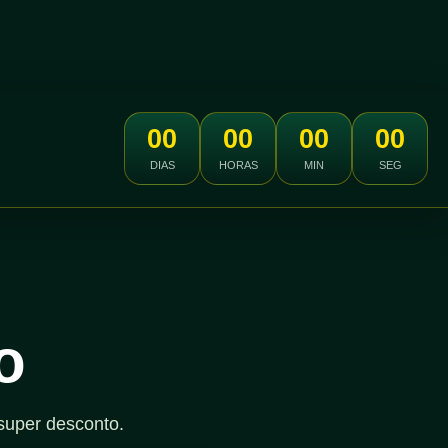
00
00
00
00
DIAS
HORAS
MIN
SEG
o
super desconto.