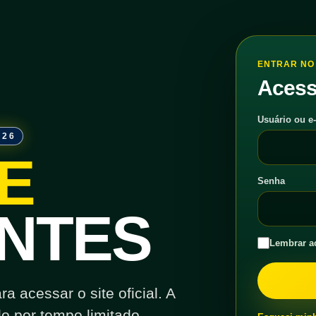
ENTRAR NO 
Acess
Usuário ou e
026
E
Senha
NTES
Lembrar a
 acessar o site oficial. A
o por tempo limitado.