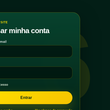
6
SITE
ar minha conta
-mail
cesso