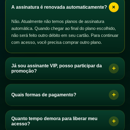
+
A assinatura é renovada automaticamente?
Não. Atualmente não temos planos de assinatura
automática. Quando chegar ao final do plano escolhido,
não será feito outro débito em seu cartão. Para continuar
com acesso, você precisa comprar outro plano.
Já sou assinante VIP, posso participar da
+
promoção?
Sim. Se você é assinante VIP com plano mensal,
trimestral, semestral ou anual, pode participar da
+
Quais formas de pagamento?
promoção. Basta comprar um dos planos de acesso e
os dias correspondentes serão adicionados ao seu
Se você é brasileiro, pode pagar por PIX, boleto ou
plano após a confirmação do pagamento.
cartão de crédito. Se você não é brasileiro, pode
Quanto tempo demora para liberar meu
+
Você pode comprar quantos planos quiser. Se perceber
comprar com cartão de crédito.
acesso?
que seus dias não foram adicionados automaticamente,