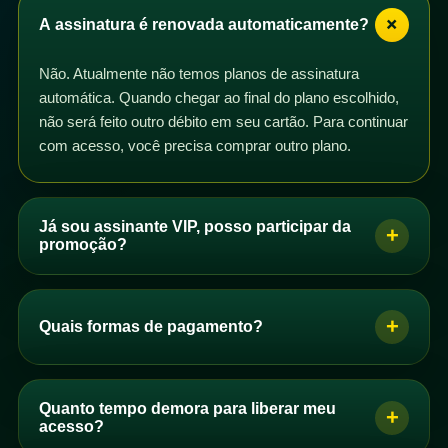
+
A assinatura é renovada automaticamente?
Não. Atualmente não temos planos de assinatura
automática. Quando chegar ao final do plano escolhido,
não será feito outro débito em seu cartão. Para continuar
com acesso, você precisa comprar outro plano.
Já sou assinante VIP, posso participar da
+
promoção?
Sim. Se você é assinante VIP com plano mensal,
trimestral, semestral ou anual, pode participar da
+
Quais formas de pagamento?
promoção. Basta comprar um dos planos de acesso e
os dias correspondentes serão adicionados ao seu
Se você é brasileiro, pode pagar por PIX, boleto ou
plano após a confirmação do pagamento.
cartão de crédito. Se você não é brasileiro, pode
Quanto tempo demora para liberar meu
+
Você pode comprar quantos planos quiser. Se perceber
comprar com cartão de crédito.
acesso?
que seus dias não foram adicionados automaticamente,