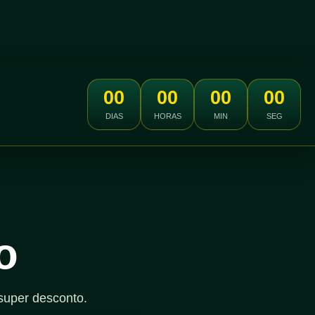
00
00
00
00
DIAS
HORAS
MIN
SEG
o
super desconto.