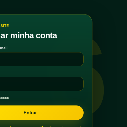
6
SITE
ar minha conta
-mail
cesso