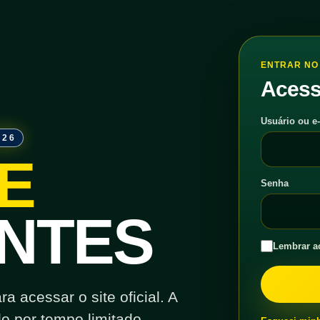
ENTRAR NO 
Acess
Usuário ou e
026
E
Senha
NTES
Lembrar a
 acessar o site oficial. A
o por tempo limitado.