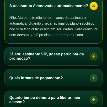
+
A assinatura é renovada automaticamente?
Não. Atualmente não temos planos de assinatura
automática. Quando chegar ao final do plano escolhido,
não será feito outro débito em seu cartão. Para continuar
com acesso, você precisa comprar outro plano.
Já sou assinante VIP, posso participar da
+
promoção?
Sim. Se você é assinante VIP com plano mensal,
trimestral, semestral ou anual, pode participar da
+
Quais formas de pagamento?
promoção. Basta comprar um dos planos de acesso e
os dias correspondentes serão adicionados ao seu
Se você é brasileiro, pode pagar por PIX, boleto ou
plano após a confirmação do pagamento.
cartão de crédito. Se você não é brasileiro, pode
Quanto tempo demora para liberar meu
+
Você pode comprar quantos planos quiser. Se perceber
comprar com cartão de crédito.
acesso?
que seus dias não foram adicionados automaticamente,