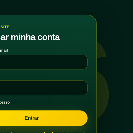
6
SITE
ar minha conta
-mail
cesso