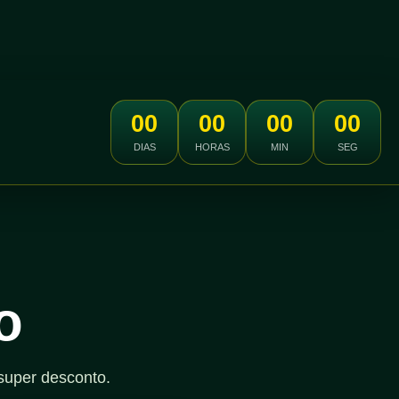
00
00
00
00
DIAS
HORAS
MIN
SEG
o
super desconto.