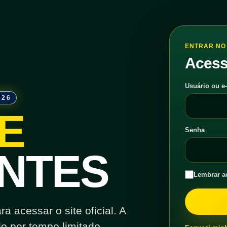
ENTRAR NO 
Acess
Usuário ou e
026
E
Senha
NTES
Lembrar a
 acessar o site oficial. A
o por tempo limitado.