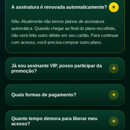
+
A assinatura é renovada automaticamente?
Não. Atualmente não temos planos de assinatura
automática. Quando chegar ao final do plano escolhido,
não será feito outro débito em seu cartão. Para continuar
com acesso, você precisa comprar outro plano.
Já sou assinante VIP, posso participar da
+
promoção?
Sim. Se você é assinante VIP com plano mensal,
trimestral, semestral ou anual, pode participar da
+
Quais formas de pagamento?
promoção. Basta comprar um dos planos de acesso e
os dias correspondentes serão adicionados ao seu
Se você é brasileiro, pode pagar por PIX, boleto ou
plano após a confirmação do pagamento.
cartão de crédito. Se você não é brasileiro, pode
Quanto tempo demora para liberar meu
+
Você pode comprar quantos planos quiser. Se perceber
comprar com cartão de crédito.
acesso?
que seus dias não foram adicionados automaticamente,